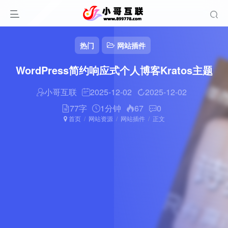
热门
网站插件
WordPress简约响应式个人博客Kratos主题
小哥互联
2025-12-02
2025-12-02
77字
1分钟
67
0
扫码登录
首页
网站资源
网站插件
正文
使用
其它方式登录
或
注册