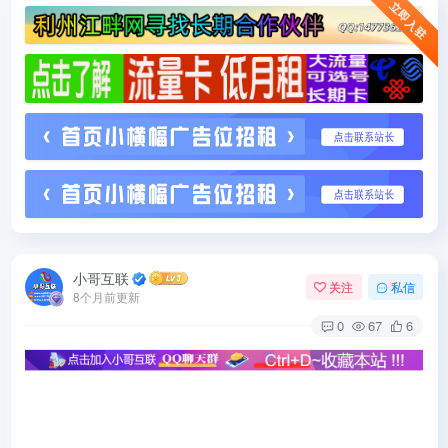
立即入驻
小哥互联
关注
私信
8个月前更新
0
67
6