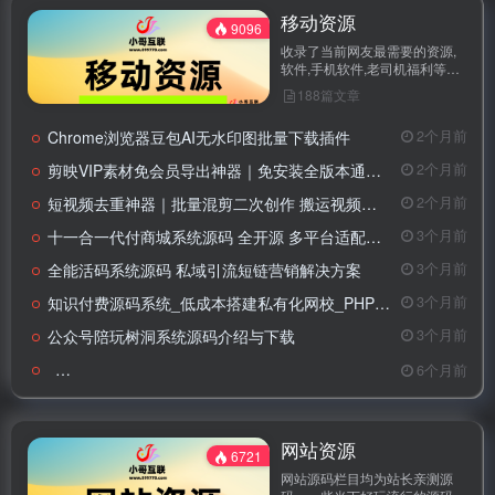
移动资源
9096
收录了当前网友最需要的资源,
软件,手机软件,老司机福利等资
源，免费提供高质量资源下载。
188篇文章
Chrome浏览器豆包AI无水印图批量下载插件
2个月前
剪映VIP素材免会员导出神器｜免安装全版本通用，解锁VIP素材导出
2个月前
短视频去重神器｜批量混剪二次创作 搬运视频稳过审
2个月前
十一合一代付商城系统源码 全开源 多平台适配商用版
3个月前
全能活码系统源码 私域引流短链营销解决方案
3个月前
知识付费源码系统_低成本搭建私有化网校_PHP专业建站方案
3个月前
公众号陪玩树洞系统源码介绍与下载
3个月前
乐秀录屏大师
6个月前
网站资源
6721
网站源码栏目均为站长亲测源