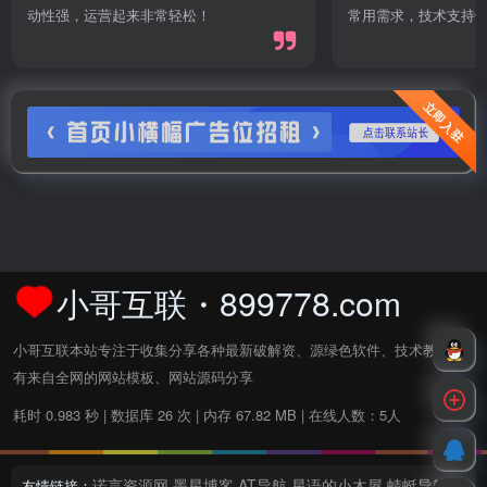
动性强，运营起来非常轻松！
常用需求，技术支持
立即入驻
小哥互联・899778.com
小哥互联本站专注于收集分享各种最新破解资、源绿色软件、技术教程,还
有来自全网的网站模板、网站源码分享
耗时 0.983 秒 | 数据库 26 次 | 内存 67.82 MB | 在线人数：5人
诺言资源网
墨星博客
AT导航
星语的小木屋
蜻蜓导航
友情链接：