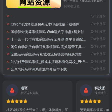
码，一些当下好玩流行的源码及
时更新，小白均可搭建。
90篇文章
图片自动转
1个月前
Chrome浏览器豆包AI无水印图批量下载插件
2个月前
国学算命测算系统源码 Web端八字排盘+易支付
3个月前
十一合一代付商城系统源码 全开源 多平台适配商用版
3个月前
闲鱼自动发货自动回复系统源码 高效运营工具详解
3个月前
全能活码系统源码 私域引流短链营销解决方案
3个月前
知识付费源码系统_低成本搭建私有化网校_PHP专业建站方案
3个月前
公众号陪玩树洞系统源码介绍与下载
3个月前
老张
科技派
社区论坛站长
技术博主
社区论坛系统太强大了，用户体验很好、互
更新频率非常高，每