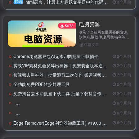
代码
html语言，让最上方标题文字居中的代码是什么
8个月前
电脑资源
5078
收录了当前网友最需要的资源,
软件,电脑软件,老司机福利等资
源，免费提供高质量资源下载。
74篇文章
Chrome浏览器豆包AI无水印图批量下载插件
2个月前
剪映VIP素材免会员导出神器｜免安装全版本通用，解锁VIP素材导出
2个月前
短视频去重神器｜批量混剪二次创作 搬运视频稳过审
2个月前
全功能免费PDF转换处理工具
2个月前
免费抖音去水印批量下载工具 批量下载抖音作品 抖音直播录制工具
2个月前
比特彗星(Bi
6个月前
微软常用运行库合
6个月前
Edge Remover(Edge浏览器卸载工具) v19.00 绿色版
6个月前