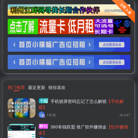
立即入驻
热门推荐
最近更新
猜你喜欢
手机
手机锁屏密码忘记了怎么解锁
【手机解
锁】
1年前
447
教程
360有钱联盟 推广软件赚佣金
【软件赚佣
金】