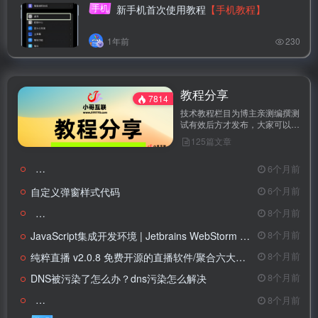
手机
新手机首次使用教程
【手机教程】
1年前
230
教程分享
7814
技术教程栏目为博主亲测编撰测
试有效后方才发布，大家可以放
心学习。不懂之处可以留言询问
125篇文章
且有问必答。
微信公众启
6个月前
自定义弹窗样式代码
6个月前
分享几个c
8个月前
JavaScript集成开发环境 | Jetbrains WebStorm v2025.3 直装激活版
8个月前
纯粹直播 v2.0.8 免费开源的直播软件/聚合六大直播平台
8个月前
DNS被污染了怎么办？dns污染怎么解决
8个月前
子比主题添
8个月前