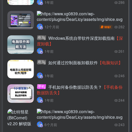
1年前
286
子比主题美化-文章列表移入上浮蓝色边框扫动
282
12个月前
1
钢镚
效果
【浮蓝色边框扫动效果】
电脑
Windows系统自带软件深度卸载指南
【深
度卸载】
1年前
261
电脑
如何通过控制面板卸载软件
【电脑知识】
1年前
246
手机
手机如何备份数据以防丢失？
【手机备份
数据防丢失】
1年前
244
比特彗星(BitComet) v2.20 解锁版 – 专业的老牌
6个月前
243
国产BT下载软件