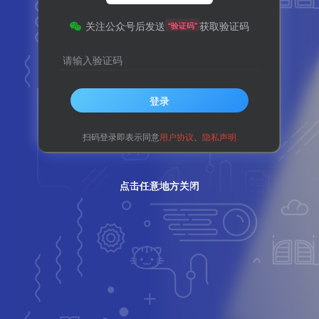
关注公众号后发送
获取验证码
“验证码”
请输入验证码
登录
扫码登录即表示同意
用户协议
、
隐私声明
点击任意地方关闭
点击任意地方关闭
点击任意地方关闭
点击任意地方关闭