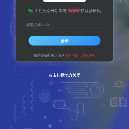
关注公众号后发送
获取验证码
“验证码”
请输入验证码
登录
扫码登录即表示同意
用户协议
、
隐私声明
点击任意地方关闭
点击任意地方关闭
点击任意地方关闭
点击任意地方关闭