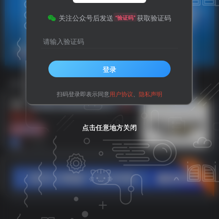
关注公众号后发送
获取验证码
“验证码”
请输入验证码
控制面板
共1篇
登录
排序
更新
浏览
点赞
评论
扫码登录即表示同意
用户协议
、
隐私声明
电脑
如何通过控制面板卸载软件
【电
脑知识】
点击任意地方关闭
点击任意地方关闭
点击任意地方关闭
电脑教程
1年前
8
立即入驻