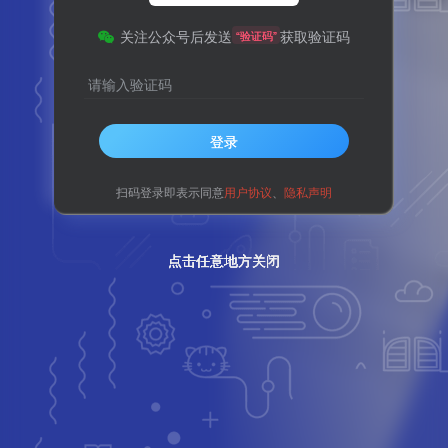
关注公众号后发送
获取验证码
“验证码”
请输入验证码
登录
扫码登录即表示同意
用户协议
、
隐私声明
点击任意地方关闭
点击任意地方关闭
点击任意地方关闭
点击任意地方关闭