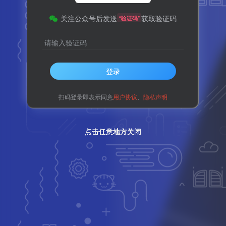
关注公众号后发送
获取验证码
“验证码”
请输入验证码
登录
扫码登录即表示同意
用户协议
、
隐私声明
点击任意地方关闭
点击任意地方关闭
点击任意地方关闭
点击任意地方关闭