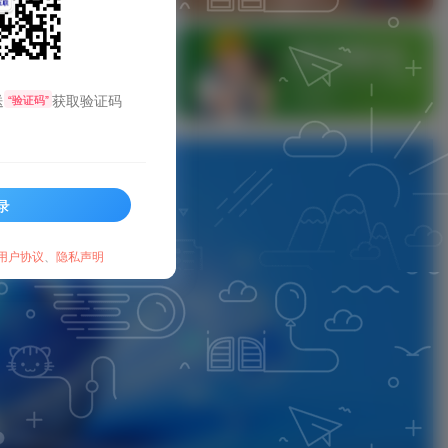
信公众启用了开发接口后，在启用自定义菜
送
获取验证码
“验证码”
录
用户协议
、
隐私声明