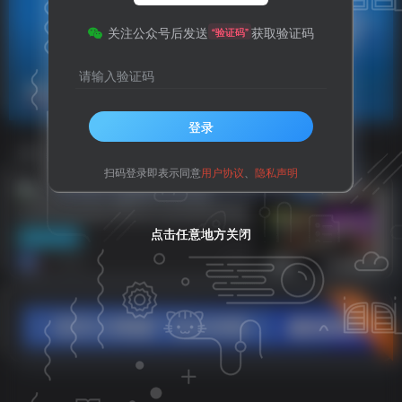
关注公众号后发送
获取验证码
“验证码”
请输入验证码
CIBN
共1篇
登录
排序
更新
浏览
点赞
评论
扫码登录即表示同意
用户协议
、
隐私声明
CIBN酷喵影视 v13.0.1.3去广告纯净TV
点击任意地方关闭
点击任意地方关闭
点击任意地方关闭
APP资源
版
【CIBN酷喵影视 】
1年前
6
立即入驻