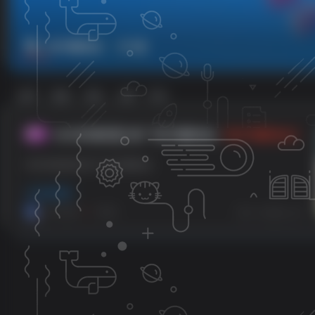
软件赚佣金
共1篇
排序
更新
浏览
点赞
评论
360有钱联盟 推广软件赚佣金
【软件赚佣金】
教程
360有钱联盟 推广软件赚佣金
程序使用
小哥互联
1年前
0
286
7