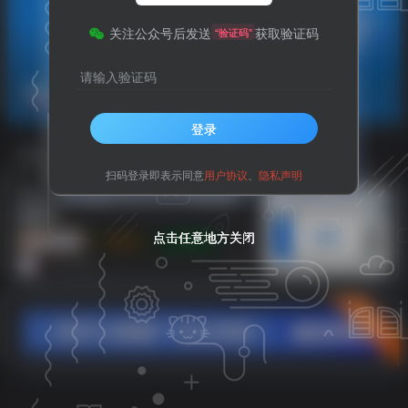
关注公众号后发送
获取验证码
“验证码”
请输入验证码
豆包做图工具
共1篇
登录
排序
更新
浏览
点赞
评论
扫码登录即表示同意
用户协议
、
隐私声明
Chrome浏览器豆包AI无水印图批量下
载插件
点击任意地方关闭
点击任意地方关闭
点击任意地方关闭
工具资源
电脑知识
电脑软件
2个月前
8
立即入驻