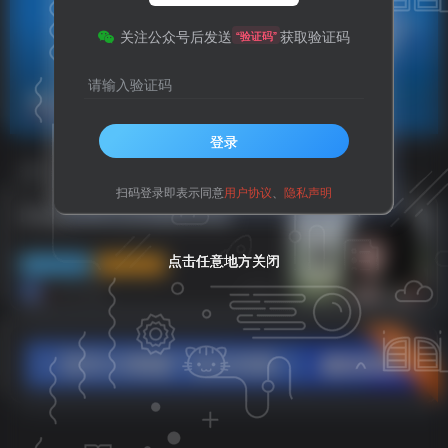
关注公众号后发送
获取验证码
“验证码”
请输入验证码
自带样式
共1篇
登录
排序
更新
浏览
点赞
评论
扫码登录即表示同意
用户协议
、
隐私声明
比主题自带样式的客服联系页面
点击任意地方关闭
点击任意地方关闭
点击任意地方关闭
网站插件
子比主题
8个月前
12
立即入驻