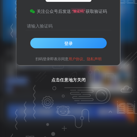
关注公众号后发送
获取验证码
“验证码”
请输入验证码
精准预报
共1篇
登录
排序
更新
浏览
点赞
评论
扫码登录即表示同意
用户协议
、
隐私声明
安卓墨迹天气 v9.0922.02 去广告VIP纯
置顶
净版
点击任意地方关闭
点击任意地方关闭
点击任意地方关闭
APP资源
8个月前
7
立即入驻