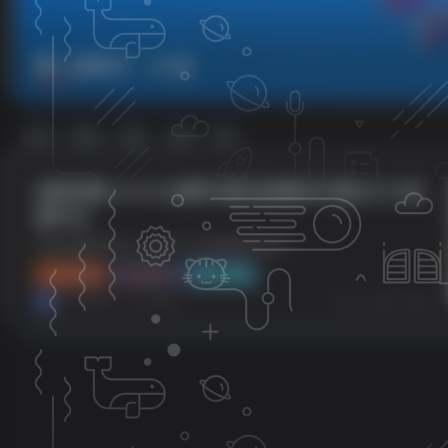
直播软件
共1篇
排序
更新
浏览
点赞
评论
纯粹直播 v2.0.8 免费开源的直播软件/聚合六大直
播平台
纯粹直播APP是一款多平台直播聚合应用
APP资源
教程分享
电脑软件
小哥互联
8个月前
1
73
12