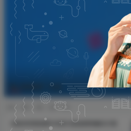
渠道溯源码
共1篇
排序
更新
浏览
点赞
评论
全能活码系统源码 私域引流短链营销解决方案