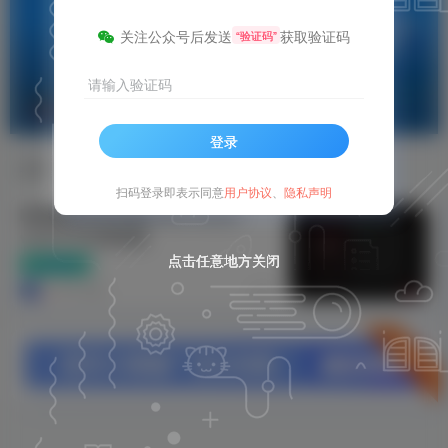
关注公众号后发送
获取验证码
“验证码”
请输入验证码
屏幕录像
共1篇
登录
排序
更新
浏览
点赞
评论
扫码登录即表示同意
用户协议
、
隐私声明
暗神屏幕录制神器Mirillis Action!
v4.47.0 中文绿色版
点击任意地方关闭
点击任意地方关闭
点击任意地方关闭
电脑软件
8个月前
7
立即入驻