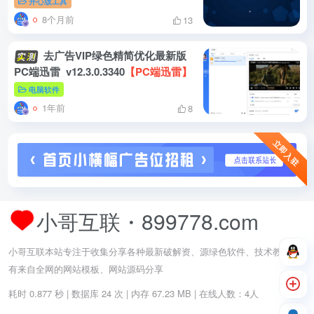
开心版工具
8个月前
13
去广告VIP绿色精简优化最新版
PC端迅雷_v12.3.0.3340
【PC端迅雷】
电脑软件
1年前
8
立即入驻
小哥互联・899778.com
小哥互联本站专注于收集分享各种最新破解资、源绿色软件、技术教程,还
有来自全网的网站模板、网站源码分享
耗时 0.877 秒 | 数据库 24 次 | 内存 67.23 MB | 在线人数：4人