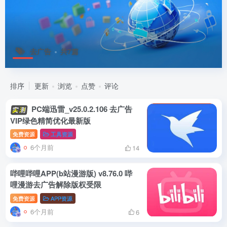
去广告
共7篇
排序
更新
浏览
点赞
评论
PC端迅雷_v25.0.2.106 去广告
VIP绿色精简优化最新版
免费资源
工具资源
6个月前
14
哔哩哔哩APP(b站漫游版) v8.76.0 哔
哩漫游去广告解除版权受限
免费资源
APP资源
6个月前
6