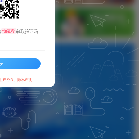
信公众启用了开发接口后，在启用自定义菜
送
获取验证码
“验证码”
录
用户协议
、
隐私声明