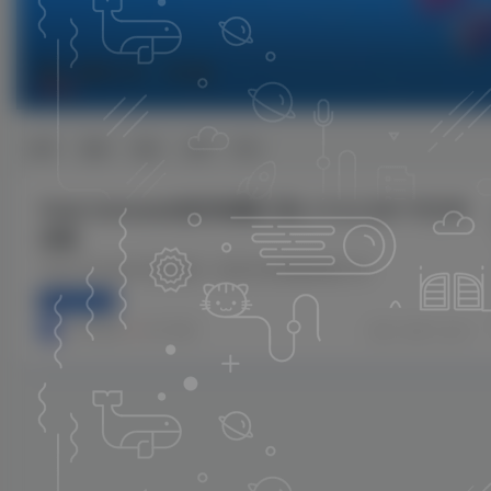
卸载工具
共1篇
排序
更新
浏览
点赞
评论
Total Uninstall(软件卸载工具) v7.6.2.367 中文专
业版
Total Uninstall 绿色版是一款强大的电脑卸载工具
电脑软件
小哥互联
8个月前
0
57
11