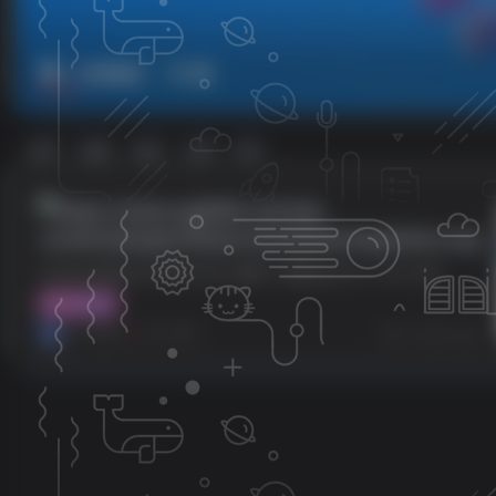
任意修改
共1篇
排序
更新
浏览
点赞
评论
安卓任意修改水印相机-照片/视频一键修改水印
安卓任意修改水印相机-照片/视频一键修改水印 v1.25.1202
v1.25.1202
工具资源
小哥互联
8个月前
0
48
8