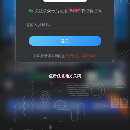
关注公众号后发送
获取验证码
“验证码”
请输入验证码
代付系统私有化部署
共1篇
登录
排序
更新
浏览
点赞
评论
扫码登录即表示同意
用户协议
、
隐私声明
十一合一代付商城系统源码 全开源 多
平台适配商用版
点击任意地方关闭
点击任意地方关闭
点击任意地方关闭
APP资源
小程序源码
工具资源
3个月前
11
立即入驻