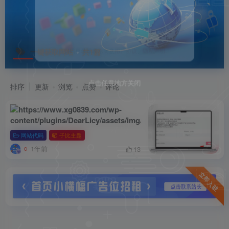
一键获取网站
共1篇
扫码登录即表示同意
用户协议
、
隐私声明
排序
更新
浏览
点赞
评论
点击任意地方关闭
点击任意地方关闭
子比主题提升网站交互体验：友链页面
网站代码
子比主题
一键获取网站信息
【一键获取网站】
1年前
13
立即入驻