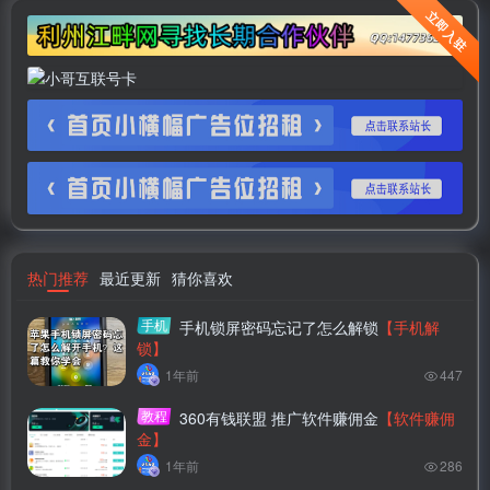
立即入驻
热门推荐
最近更新
猜你喜欢
手机
手机锁屏密码忘记了怎么解锁
【手机解
锁】
1年前
447
教程
360有钱联盟 推广软件赚佣金
【软件赚佣
金】
1年前
286