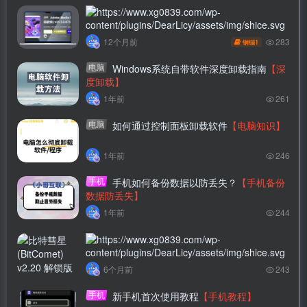
子比主题美化-文章列表移入上浮蓝色边框扫动
283
12个月前
1
钢镚
效果
【浮蓝色边框扫动效果】
电脑
Windows系统自带软件深度卸载指南
【深
度卸载】
1年前
261
电脑
如何通过控制面板卸载软件
【电脑知识】
1年前
246
手机
手机如何备份数据以防丢失？
【手机备份
数据防丢失】
1年前
244
比特彗星(BitComet) v2.20 解锁版 – 专业的老牌
6个月前
243
国产BT下载软件
手机
新手机首次使用教程
【手机教程】